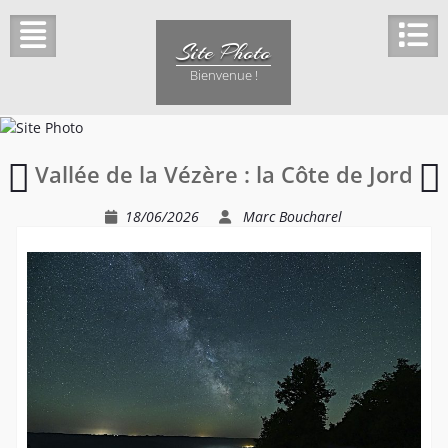
Skip
to
Site Photo
content
Bienvenue !
Défi
Vallée de la Vézère : la Côte de Jord
photo
l
:
s
18/06/2026
Marc Boucharel
la
couleur
jaune
j
P