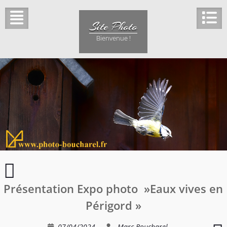
Skip
to
Site Photo
content
Bienvenue !
Périgueux
insolite…
Présentation Expo photo »Eaux vives en
Périgord »
M
07/04/2024
Marc Boucharel