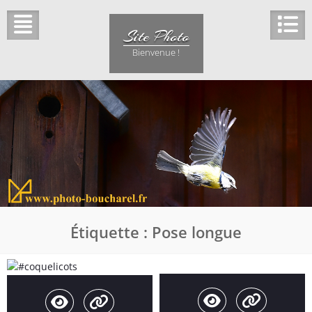
Skip
to
Site Photo
content
Bienvenue !
Étiquette :
Pose longue