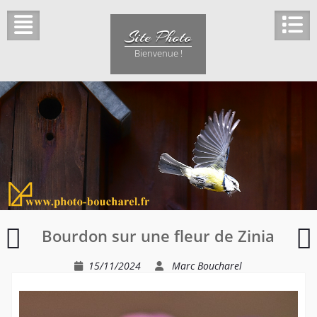
Skip
to
Site Photo
content
Bienvenue !
Matinée
Bourdon sur une fleur de Zinia
de
brouillard
f
15/11/2024
Marc Boucharel
sur
s
les
l
hauteurs