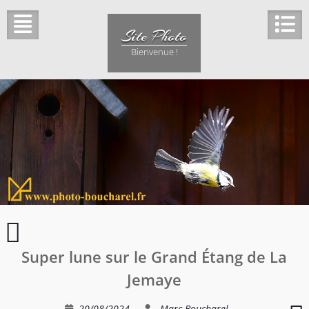
Skip
to
Site Photo
content
Bienvenue !
Macro
3
Super lune sur le Grand Étang de La
Jemaye
P
20/08/2024
Marc Boucharel