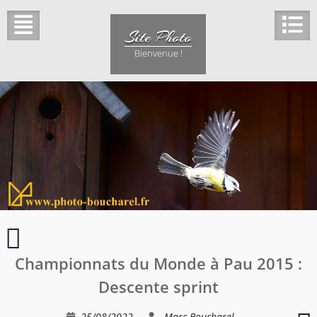
Skip
to
Site Photo
content
Bienvenue !
Course
en
Championnats du Monde à Pau 2015 :
Ligne
à
Descente sprint
Périgueux
25/08/2022
Marc Boucharel