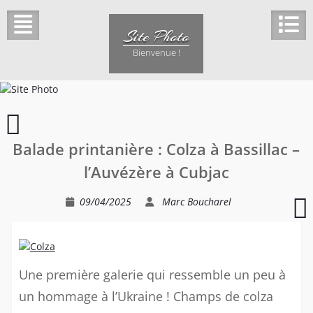
Skip
to
Site Photo
content
Bienvenue !
Eclipse
partielle
Balade printanière : Colza à Bassillac –
de
Soleil
l’Auvézère à Cubjac
(29/03/2025)
09/04/2025
Marc Boucharel
l
Une première galerie qui ressemble un peu à
e
l
un hommage à l’Ukraine ! Champs de colza